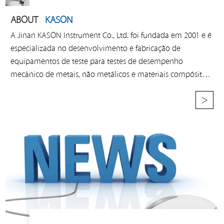
ABOUT
KASON
A Jinan KASON Instrument Co., Ltd. foi fundada em 2001 e é
especializada no desenvolvimento e fabricação de
equipamentos de teste para testes de desempenho
mecânico de metais, não metálicos e materiais compósitos.
Nossos principais produtos são máquinas de teste universal
>
hidráulicas, máquinas de teste universal eletrônicas,
máquinas de teste de compressão, máquinas de teste de
mola, máquinas de teste de impacto, máquinas de teste de
torção, testadores de dureza, acessórios de máquinas de
teste...