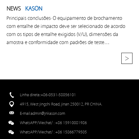
NEWS
KASON
Principais conclusões· O equipamento de brochamento
com entalhe de impacto deve ser selecionado de acordo
com os tipos de entalhe exigidos (V/U), dimensões da
amostra e conformidade com padrões de teste
internacionais.· KASON CSL-B adota acionamento
>
totalmente hidráulico estável, design integrado de brocha
dupla, velocidade de processamento ultrarrápida de
amostra única e alta precisão de entalhe geométrico,
correspondendo totalmente aos padrões globais de teste
de impacto ASTM E23, ISO 148, EN 10045.· A série KASON
Linha direta::+86-0531-58056101
CSL abrange modelos de brochamento de estação única e
4915, West jingshi Road, jinan 250012, PR CHINA.
de esta
E-mail:
admin@jnkason.com
WhatsAPP/Wechat/ :
+86 15910081986
WhatsAPP/Wechat/ :
+86 15866779505