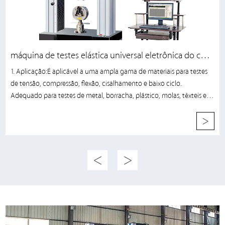
máquina de testes elástica universal eletrônica do controle de computador de 200KN /300KN
1. Aplicação:É aplicável a uma ampla gama de materiais para testes
de tensão, compressão, flexão, cisalhamento e baixo ciclo.
Adequado para testes de metal, borracha, plástico, molas, têxteis e
componentes. É amplamente utilizado nas indústrias
>
correspondentes, pesquisa e desenvolvimento, institutos de teste e
centros de treinamento, etc.2.Padrão:ASTM, ISO, DIN, GB e outras
normas internacionais.3.Principais parâmetros técnicos:ModeloWDW-
<
>
200WDW-300Máx. carregar200kN300kNEstruturaModelo de piso de
quatro colunas, (a superior é de tração e a inferior é de
compressão;superior